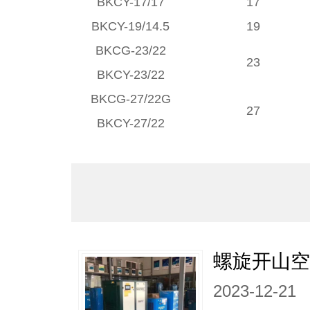
BKCY-17/17
17
BKCY-19/14.5
19
BKCG-23/22
23
BKCY-23/22
BKCG-27/22G
27
BKCY-27/22
螺旋开山
2023-12-21