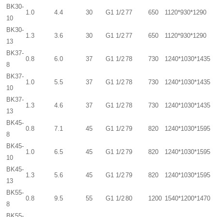
BK30-
1.0
4.4
30
G1 1/2
77
650
1120*930*1290
10
BK30-
1.3
3.6
30
G1 1/2
77
650
1120*930*1290
13
BK37-
0.8
6.0
37
G1 1/2
78
730
1240*1030*1435
8
BK37-
1.0
5.5
37
G1 1/2
78
730
1240*1030*1435
10
BK37-
1.3
4.6
37
G1 1/2
78
730
1240*1030*1435
13
BK45-
0.8
7.1
45
G1 1/2
79
820
1240*1030*1595
8
BK45-
1.0
6.5
45
G1 1/2
79
820
1240*1030*1595
10
BK45-
1.3
5.6
45
G1 1/2
79
820
1240*1030*1595
13
BK55-
0.8
9.5
55
G1 1/2
80
1200
1540*1200*1470
8
BK55-