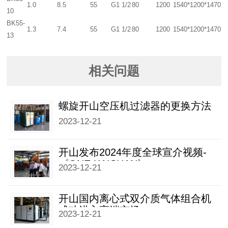
1.0
8.5
55
G1 1/2
80
1200
1540*1200*1470
10
BK55-
1.3
7.4
55
G1 1/2
80
1200
1540*1200*1470
13
相关问题
螺旋开山空压机过滤器的更换方法
2023-12-21
开山发布2024年度全球宣介视频-
《ONE KAISHAN》
2023-12-21
开山国内离心式双介质气体组合机
成功进入高端市场
2023-12-21