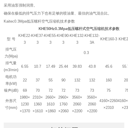
采用油泵强制润滑。
确保在极低的排气压力下也有足够的喷油量、最佳的油气混合比。
Kaitec0.3Mpa低压螺杆空气压缩机技术参数
KHE50Hz0.3Mpa低压螺杆式空气压缩机技术参数
KHE22-
KHE37-
KHE55-
KHE90-
KHE132-
KHE132-
型 号
KHE160-3
KHE2
3
3
3
3
3
3A
排气压
0.3
力(Mpa)
排气量
6.55
10.7
17.49
25.44
39.83
43.8
45.6
55.
(m3/min)
电机功
22
37
55
90
132
132
160
20
率(kW)
噪声(dB)
69
70
72
72
73
73
75
7
1980×
2310×
2660×
2960×
3560×
3560×
外形尺
4160×2260
4160×
1230
1360
1610
1760
2060
2060
寸(mm)
×2310
×2
×1370
×1610
×1860
×2060
×2200
×2200