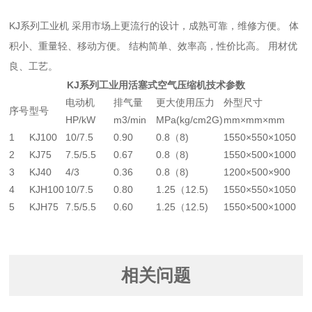
KJ系列工业机 采用市场上更流行的设计，成熟可靠，维修方便。 体
积小、重量轻、移动方便。 结构简单、效率高，性价比高。 用材优
良、工艺。
KJ系列工业用活塞式空气压缩机技术参数
电动机
排气量
更大使用压力
外型尺寸
序号
型号
HP/kW
m3/min
MPa(kg/cm2G)
mm×mm×mm
1
KJ100
10/7.5
0.90
0.8（8)
1550×550×1050
2
KJ75
7.5/5.5
0.67
0.8（8)
1550×500×1000
3
KJ40
4/3
0.36
0.8（8)
1200×500×900
4
KJH100
10/7.5
0.80
1.25（12.5)
1550×550×1050
5
KJH75
7.5/5.5
0.60
1.25（12.5)
1550×500×1000
相关问题