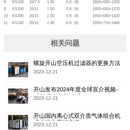
8
KS100
10/7.5
1.00
0.8（8)
1650×600×1200
9
KS150
15/11
1.50
0.8（8)
1850×650×1370
10
KS200
20/15
2.00
0.8（8)
1850×680×1420
11
KS240
20/15
2.40
0.8（8)
1850×710×1440
相关问题
螺旋开山空压机过滤器的更换方法
2023-12-21
开山发布2024年度全球宣介视频-
《ONE KAISHAN》
2023-12-21
开山国内离心式双介质气体组合机
成功进入高端市场
2023-12-21