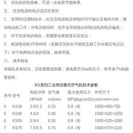
3、 优化的控制策略，可进一步改善节能效果。
五、 交流电源的电压适应性更好
1、 采用的过调制技术，在交流电源电压稍低时仍可输出足够的力矩，驱
动电动机工作；对电压稍高时，也不会导致输出到电动机的电压偏高；
2、 对于自发电的场合，变频驱动更能显示其优点；
3、 根据电动机VF的特性（变频空压机在节能状态都工作在额定电压以
下）对于电网电压低的现场，效果明显。
六、 成本较低
变频机具有恒压，没有频繁加卸载；避免爬升1bar的压力，将带来7%的能
量损耗。
KS系列工业用活塞式空气机技术参数
电机功率
排气量
最大使用压力
外型尺寸
序号
型号
HP/kW
m3/min
MPa(kg/cm2G)
mm×mm×mm
4
KS30
3.0/2.2
0.25
0.8（8)
1000×450×750
5
KS40
4.0/3
0.40
0.8（8)
1500×520×1050
6
KS55
5.5/4
0.55
0.8（8)
1500×520×1050
7
KS75
7.5/5.5
0.75
0.8（8)
1600×570×1110