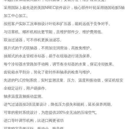
采用国际上最先进的美国NREC软件设计，核心部件叶轮采用德国哈默5轴
加工中心加工。
按照客户实际工况单独设计叶轮和扩压器，能耗远低于竞争对手。
与活塞机、螺杆机相比更节能，且维护部件少、维护费用低。
双油过滤器，可不停机更换油滤芯。
膜片式的干式联轴器，不用加注润滑油，高效免维护。
抽屉式的水走管程冷却器，易于在现场进行清洗保养。
每个冷却器水管路加手动阀，调节各冷却器的水量，保证冷却效果。
齿轮箱水平剖分，简化了密封件和轴承的检查与维护。
先进的PLC控制系统，实时监测流量、压力、温度和振动值，保证机组安
全稳定运行，用户易操作。
轴承温度及轴振动监测。
进气过滤器按2倍流量设计，降低压力损失和能耗，延长保养周期。
可靠的密封系统设计，为您提供100%全无油的压缩空气。
进口导叶调节机构，比进口阀更省功
可靠稳定高效运行，振动小，噪音低。