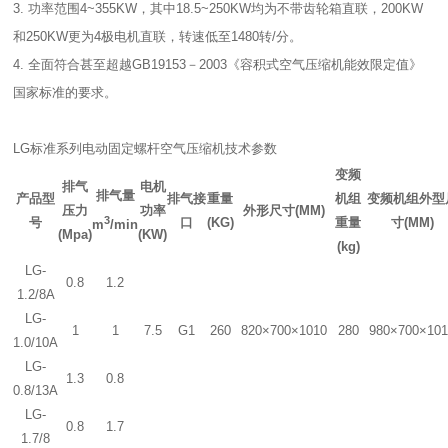
3. 功率范围4~355KW，其中18.5~250KW均为不带齿轮箱直联，200KW
和250KW更为4极电机直联，转速低至1480转/分。
4. 全面符合甚至超越GB19153－2003《容积式空气压缩机能效限定值》
国家标准的要求。
LG标准系列电动固定螺杆空气压缩机技术参数
变频
排气
电机
排气量
产品型
排气接
重量
机组
变频机组外型
压力
功率
外形尺寸(MM)
3
号
口
(KG)
重量
寸(MM)
m
/min
(Mpa)
(KW)
(kg)
LG-
0.8
1.2
1.2/8A
LG-
1
1
7.5
G1
260
820×700×1010
280
980×700×10
1.0/10A
LG-
1.3
0.8
0.8/13A
LG-
0.8
1.7
1.7/8