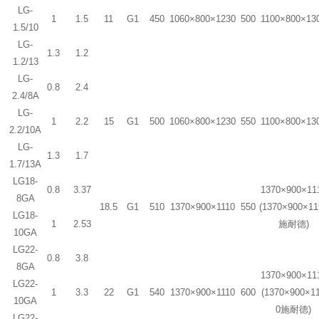
LG-
1
1.5
11
G1
450
1060×800×1230
500
1100×800×13
1.5/10
LG-
1.3
1.2
1.2/13
LG-
0.8
2.4
2.4/8A
LG-
1
2.2
15
G1
500
1060×800×1230
550
1100×800×13
2.2/10A
LG-
1.3
1.7
1.7/13A
LG18-
0.8
3.37
1370×900×11
8GA
18.5
G1
510
1370×900×1110
550
(1370×900×11
LG18-
1
2.53
施耐德)
10GA
LG22-
0.8
3.8
8GA
1370×900×11
LG22-
1
3.3
22
G1
540
1370×900×1110
600
(1370×900×1
10GA
0施耐德)
LG22-