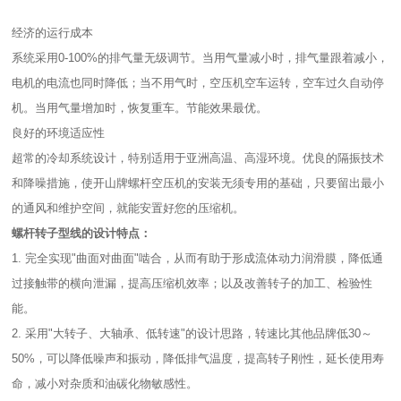
经济的运行成本
系统采用0-100%的排气量无级调节。当用气量减小时，排气量跟着减小，
电机的电流也同时降低；当不用气时，空压机空车运转，空车过久自动停
机。当用气量增加时，恢复重车。节能效果最优。
良好的环境适应性
超常的冷却系统设计，特别适用于亚洲高温、高湿环境。优良的隔振技术
和降噪措施，使开山牌螺杆空压机的安装无须专用的基础，只要留出最小
的通风和维护空间，就能安置好您的压缩机。
螺杆转子型线的设计特点：
1. 完全实现"曲面对曲面"啮合，从而有助于形成流体动力润滑膜，降低通
过接触带的横向泄漏，提高压缩机效率；以及改善转子的加工、检验性
能。
2. 采用"大转子、大轴承、低转速"的设计思路，转速比其他品牌低30～
50%，可以降低噪声和振动，降低排气温度，提高转子刚性，延长使用寿
命，减小对杂质和油碳化物敏感性。