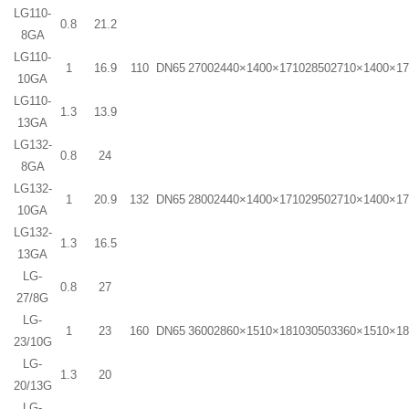
LG110-
0.8
21.2
8GA
LG110-
1
16.9
110
DN65
2700
2440×1400×1710
2850
2710×1400×1
10GA
LG110-
1.3
13.9
13GA
LG132-
0.8
24
8GA
LG132-
1
20.9
132
DN65
2800
2440×1400×1710
2950
2710×1400×1
10GA
LG132-
1.3
16.5
13GA
LG-
0.8
27
27/8G
LG-
1
23
160
DN65
3600
2860×1510×1810
3050
3360×1510×1
23/10G
LG-
1.3
20
20/13G
LG-