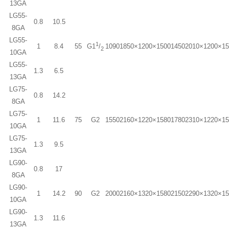
13GA
LG55-
0.8
10.5
8GA
LG55-
1
1
8.4
55
1090
1850×1200×1500
1450
2010×1200×1
G1
/
2
10GA
LG55-
1.3
6.5
13GA
LG75-
0.8
14.2
8GA
LG75-
1
11.6
75
G2
1550
2160×1220×1580
1780
2310×1220×1
10GA
LG75-
1.3
9.5
13GA
LG90-
0.8
17
8GA
LG90-
1
14.2
90
G2
2000
2160×1320×1580
2150
2290×1320×1
10GA
LG90-
1.3
11.6
13GA