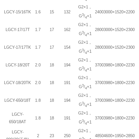
G2×1，
LGCY-15/16TK
1.6
15
132
2400
3000×1520×2200
3
G
/
×1
4
G2×1，
LGCY-17/17T
1.7
17
162
2800
3000×1520×2300
3
G
/
×1
4
G2×1，
LGCY-17/17TK
1.7
17
154
2800
3000×1520×2300
3
G
/
×1
4
G2×1，
LGCY-18/20T
2.0
18
194
3700
3980×1800×2230
3
G
/
×1
4
G2×1，
LGCY-18/20TK
2.0
18
191
3700
3980×1800×2230
3
G
/
×1
4
G2×1，
LGCY-650/18T
1.8
18
194
3700
3980×1800×2230
3
G
/
×1
4
G2×1，
LGCY-
1.8
18
191
3700
3980×1800×2230
3
650/18AT
G
/
×1
4
G2×1，
LGCY-
2
23
250
4850
4600×1950×2850
3