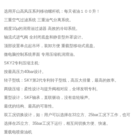
选用开山高风压系列移动螺杆机：每天省油１００升！
三重空气过滤系统 三重油气分离系统。
精度10μ的润滑油过滤器 高效的冷却系统。
轴流式进气阀 全封闭底盘和静音型外罩设计。
顶部设置单点起吊环，装卸方便 重载型移动式底盘。
微电脑控制系统界面 专用压缩机润滑油。
SKY2专利压缩主机:
按最高压力40bar设计。
转子型线：SKY第2代专利转子型线，高压大排量，最高的效率。
两级压缩：柔性设计与提升阀相对应，全球发明专利。
重型设计，SKF轴承，直联驱动，没有齿轮噪声。
最优的结构、最高的可靠性。
双工况切换设计，如：用户可以选择在33立方、25bar工况下工作，也可
选择在25立方、35bar工况下运行，相互间切换方便、快速。
重载电喷柴油机