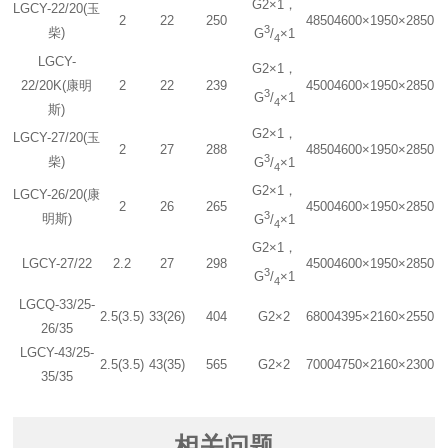
G2×1，
LGCY-22/20(玉
2
22
250
4850
4600×1950×2850
3
柴)
G
/
×1
4
LGCY-
G2×1，
22/20K(康明
2
22
239
4500
4600×1950×2850
3
G
/
×1
4
斯)
G2×1，
LGCY-27/20(玉
2
27
288
4850
4600×1950×2850
3
柴)
G
/
×1
4
G2×1，
LGCY-26/20(康
2
26
265
4500
4600×1950×2850
3
明斯)
G
/
×1
4
G2×1，
LGCY-27/22
2.2
27
298
4500
4600×1950×2850
3
G
/
×1
4
LGCQ-33/25-
2.5(3.5)
33(26)
404
G2×2
6800
4395×2160×2550
26/35
LGCY-43/25-
2.5(3.5)
43(35)
565
G2×2
7000
4750×2160×2300
35/35
相关问题