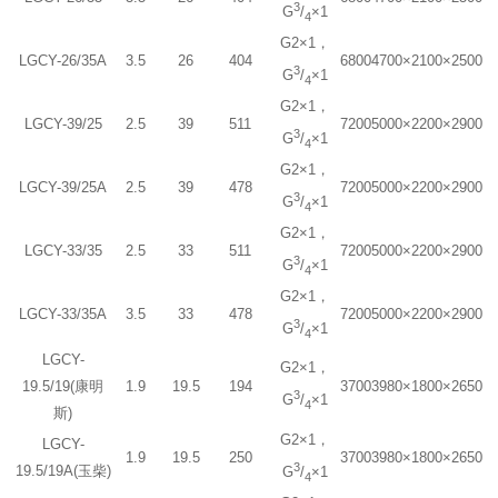
3
G
/
×1
4
G2×1，
LGCY-26/35A
3.5
26
404
6800
4700×2100×2500
3
G
/
×1
4
G2×1，
LGCY-39/25
2.5
39
511
7200
5000×2200×2900
3
G
/
×1
4
G2×1，
LGCY-39/25A
2.5
39
478
7200
5000×2200×2900
3
G
/
×1
4
G2×1，
LGCY-33/35
2.5
33
511
7200
5000×2200×2900
3
G
/
×1
4
G2×1，
LGCY-33/35A
3.5
33
478
7200
5000×2200×2900
3
G
/
×1
4
LGCY-
G2×1，
19.5/19(康明
1.9
19.5
194
3700
3980×1800×2650
3
G
/
×1
4
斯)
G2×1，
LGCY-
1.9
19.5
250
3700
3980×1800×2650
3
19.5/19A(玉柴)
G
/
×1
4