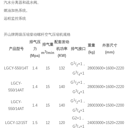
汽水分离器和疏水阀。
燃油加热系统。
远程监控系统
开山牌两级压缩柴动螺杆空气压缩机规格
排气压
配套发动
排气量
重量
外形尺寸
产品型号
力
机功率
排气接口
3
(kg)
(mm)
m
/min
(Mpa)
(KW)
1
G
/
×1，
2
LGCY-550/14T
1.4
15
132
2800
3600×1600×2220
3
G
/
×1
4
1
G
/
×1，
LGCY-
2
1.4
15
140
2800
3600×1600×2220
550/14AT
3
G
/
×1
4
1
G
/
×1，
LGCY-
2
1.4
15
140
2800
3000×1500×2200
550/14AT
3
G
/
×1
4
G2×1，
LGCY-12/15T
1.5
12
120
2400
3000×1520×2200
3
G
/
×1
4