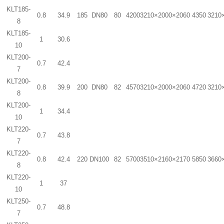
KLT185-
0.8
34.9
185
DN80
80
4200
3210×2000×2060
4350
3210
8
KLT185-
1
30.6
10
KLT200-
0.7
42.4
7
KLT200-
0.8
39.9
200
DN80
82
4570
3210×2000×2060
4720
3210
8
KLT200-
1
34.4
10
KLT220-
0.7
43.8
7
KLT220-
0.8
42.4
220
DN100
82
5700
3510×2160×2170
5850
3660
8
KLT220-
1
37
10
KLT250-
0.7
48.8
7