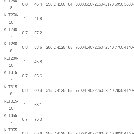
KLT250-
0.8
46.4
250
DN100
84
5800
3510×2160×2170
5950
3660
8
KLT250-
1
41.8
10
KLT280-
0.7
57.2
7
KLT280-
0.8
53.6
280
DN125
85
7500
4140×2260×2340
7700
4140
8
KLT280-
1
45.8
10
KLT315-
0.7
65.6
7
KLT315-
0.8
60.8
315
DN125
85
7700
4140×2260×2340
7930
4140
8
KLT315-
1
53.1
10
KLT355-
0.7
73.3
7
KLT355-
0.8
69.6
355
DN125
85
7800
4140×2260×2340
8030
4140