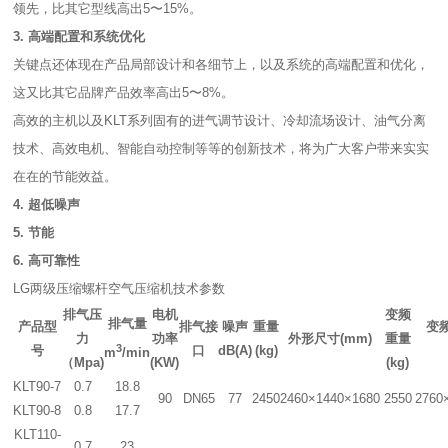
领先，比其它型线高出5〜15%。
3. 高端配置和系统优化
关键点还体现在产品局部设计和各细节上，以及系统的高端配置和优化，
这又比其它品牌产品效率高出5〜8%。
高效的主机以及KLT系列固有的进气调节设计、冷却流场设计、油气分离
技术、高效电机、智能自动控制等等的创新技术，将为广大客户带来实实
在在的节能效益。
4. 超低噪声
5. 节能
6. 高可靠性
LG两级压缩螺杆空气压缩机技术参数
排气压
电机
变频
排气量
产品型
排气接
噪声
重量
变
力
功率
外形尺寸(mm)
重量
3
号
口
dB(A)
(kg)
m
/min
（Mpa)
(KW)
(kg)
KLT90-7
0.7
18.8
90
DN65
77
2450
2460×1440×1680
2550
2760
KLT90-8
0.8
17.7
KLT110-
0.7
23