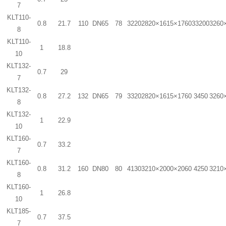
7
KLT110-
0.8
21.7
110
DN65
78
3220
2820×1615×1760
33200
3260
8
KLT110-
1
18.8
10
KLT132-
0.7
29
7
KLT132-
0.8
27.2
132
DN65
79
3320
2820×1615×1760
3450
3260
8
KLT132-
1
22.9
10
KLT160-
0.7
33.2
7
KLT160-
0.8
31.2
160
DN80
80
4130
3210×2000×2060
4250
3210
8
KLT160-
1
26.8
10
KLT185-
0.7
37.5
7