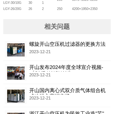
LGY-30/10G
30
1
LGY-26/20G
26
2
250
4200×1950×2350
相关问题
螺旋开山空压机过滤器的更换方法
2023-12-21
开山发布2024年度全球宣介视频-
《ONE KAISHAN》
2023-12-21
开山国内离心式双介质气体组合机
成功进入高端市场
2023-12-21
浙江开山空压机为民族工业造"芯"